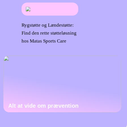
Rygstøtte og Lændestøtte:
Find den rette støtteløsning
hos Matas Sports Care
Alt at vide om prævention