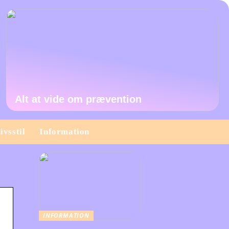
Alt at vide om prævention
ivsstil
Information
INFORMATION