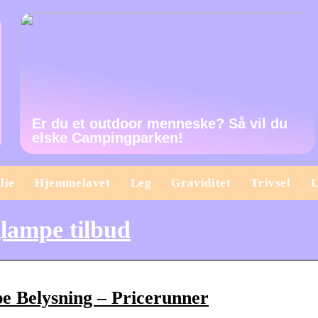
Er du et outdoor menneske? Så vil du
elske Campingparken!
lie
Hjemmelavet
Leg
Graviditet
Trivsel
L
lampe tilbud
e Belysning – Pricerunner