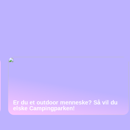
Er du et outdoor menneske? Så vil du
elske Campingparken!