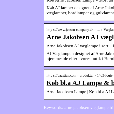
Køb Arne Jacobsen Lampe » Stort ud
Køb AJ lamper designet af Arne Jakob
væglamper, bordlamper og gulvlamper
http s://www.jensen-company.dk › … › Vægla
Arne Jakobsen AJ vægl
Arne Jakobsen AJ væglampe i sort – 
AJ Væglampen designet af Arne Jakobs
hjemmeside eller i vores butik i Hern
http s://paustian.com › produkter › 1463-loui
Køb bl.a AJ Lampe & b
Arne Jacobsen Lampe | Køb bl.a AJ 
Keywords: arne jacobsen væglampe ti