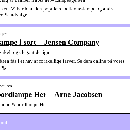
valg af Lamper fra AJ her– Lampeagenten
sen. Vi har bl.a. den populære bellevue-lampe og andre
. Se udvalget.
mper
ampe i sort – Jensen Company
Enkelt og elegant design
en fås i et hav af forskellige farver. Se dem online på vores
ing.
s-poulsen–…
ordlampe Her – Arne Jacobsen
Lampe & bordlampe Her
lbud