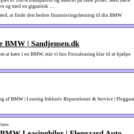
ptet er 100% transparent og baseret på faste priser. Med mere
hen og med en gigantisk …
med, at finde den bedste finansieringsløsning til din BMW
te BMW | Sandjensen.dk
t køre i en BMW, står vi hos Forzaleasing klar til at hjælpe
ng af BMW | Leasing Inklusiv Reparationer & Service | Fleggaa
 › bmw
BMW Leasingbiler | Fleggaard Auto