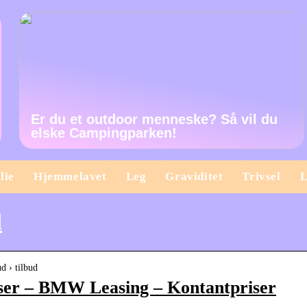
Er du et outdoor menneske? Så vil du
elske Campingparken!
lie
Hjemmelavet
Leg
Graviditet
Trivsel
L
d
d › tilbud
ser – BMW Leasing – Kontantpriser