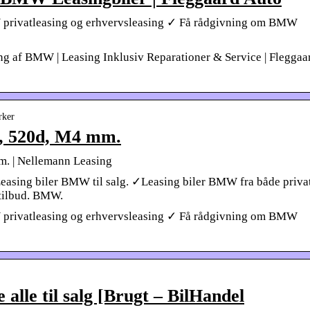
rivatleasing og erhvervsleasing ✓ Få rådgivning om BMW
ng af BMW | Leasing Inklusiv Reparationer & Service | Fleggaa
rker
i, 520d, M4 mm.
m. | Nellemann Leasing
e Leasing biler BMW til salg. ✓Leasing biler BMW fra både priva
tilbud. BMW.
rivatleasing og erhvervsleasing ✓ Få rådgivning om BMW
alle til salg [Brugt – BilHandel