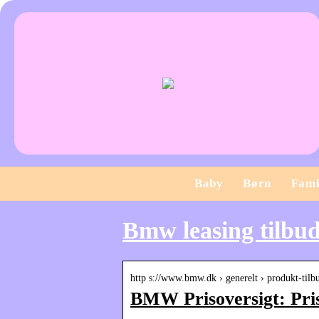
Baby
Børn
Fami
Bmw leasing tilbu
http s://www.bmw.dk › generelt › produkt-tilbu
BMW Prisoversigt: Pri