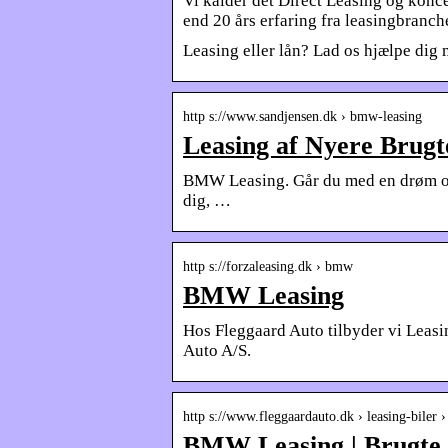
Vi kalder det Direct Leasing og konce
end 20 års erfaring fra leasingbranc
Leasing eller lån? Lad os hjælpe dig 
http s://www.sandjensen.dk › bmw-leasing
Leasing af Nyere Brug
BMW Leasing. Går du med en drøm om a
dig, …
http s://forzaleasing.dk › bmw
BMW Leasing
Hos Fleggaard Auto tilbyder vi Leasi
Auto A/S.
http s://www.fleggaardauto.dk › leasing-biler
BMW Leasing | Brugte 