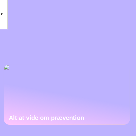
te
Alt at vide om prævention