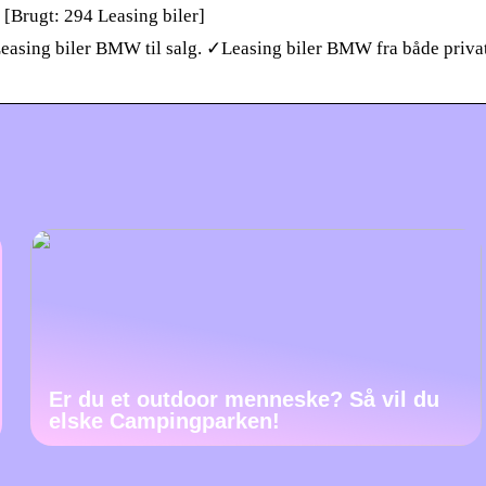
 [Brugt: 294 Leasing biler]
e Leasing biler BMW til salg. ✓Leasing biler BMW fra både priva
Er du et outdoor menneske? Så vil du
elske Campingparken!