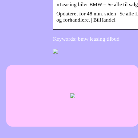
⬦Leasing biler BMW – Se alle til salg
Opdateret for 48 min. siden | Se all
og forhandlere. | BilHandel
Keywords: bmw leasing tilbud