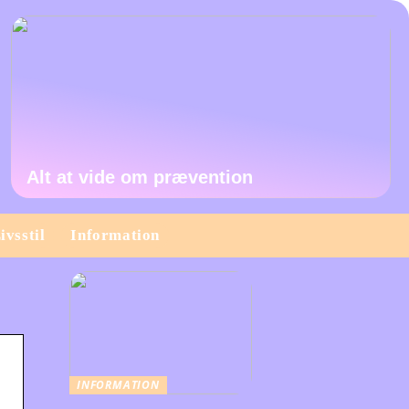
Alt at vide om prævention
ivsstil
Information
INFORMATION