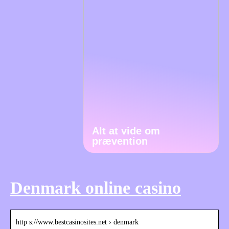
Alt at vide om
prævention
Denmark online casino
http s://www.bestcasinosites.net › denmark