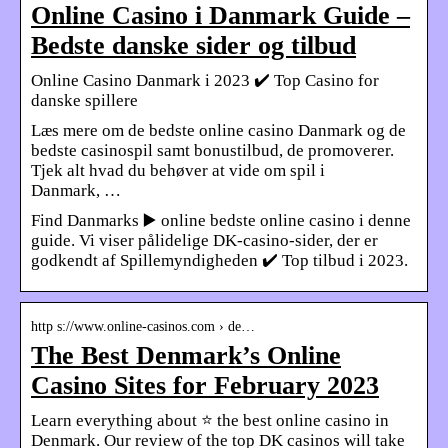
Online Casino i Danmark Guide –
Bedste danske sider og tilbud
Online Casino Danmark i 2023 ✔️ Top Casino for
danske spillere
Læs mere om de bedste online casino Danmark og de
bedste casinospil samt bonustilbud, de promoverer.
Tjek alt hvad du behøver at vide om spil i
Danmark, …
Find Danmarks ▶️ online bedste online casino i denne
guide. Vi viser pålidelige DK-casino-sider, der er
godkendt af Spillemyndigheden ✔️ Top tilbud i 2023.
http s://www.online-casinos.com › de…
The Best Denmark’s Online
Casino Sites for February 2023
Learn everything about ⭐ the best online casino in
Denmark. Our review of the top DK casinos will take