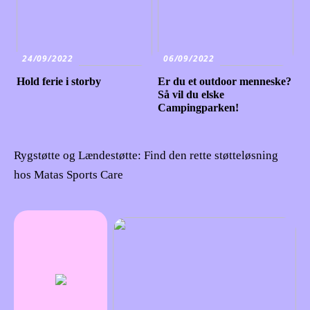
24/09/2022
06/09/2022
Hold ferie i storby
Er du et outdoor menneske?
Så vil du elske
Campingparken!
Rygstøtte og Lændestøtte: Find den rette støtteløsning
hos Matas Sports Care