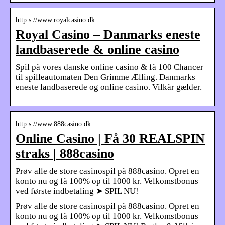
http s://www.royalcasino.dk
Royal Casino – Danmarks eneste
landbaserede & online casino
Spil på vores danske online casino & få 100 Chancer
til spilleautomaten Den Grimme Ælling. Danmarks
eneste landbaserede og online casino. Vilkår gælder.
http s://www.888casino.dk
Online Casino | Få 30 REALSPIN
straks | 888casino
Prøv alle de store casinospil på 888casino. Opret en
konto nu og få 100% op til 1000 kr. Velkomstbonus
ved første indbetaling ➤ SPIL NU!
Prøv alle de store casinospil på 888casino. Opret en
konto nu og få 100% op til 1000 kr. Velkomstbonus