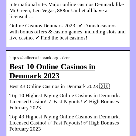
international site. Major online casinos Denmark like
Mr Green, Leo Vegas, 888or Unibet all have a
licensed …
Online Casinos Denmark 2023 | ✔ Danish casinos
with bonus offers & casino games, including slots and
live casino. ✔ Find the best casinos!
http s://onlinecasinorank.org › denm…
Best 10 Online Casinos in
Denmark 2023
Best 43 Online Casinos in Denmark 2023 🇩🇰
Top 10 Highest Paying Online Casinos in Denmark.
Licensed Casino! ✓ Fast Payouts! ✓ High Bonuses
February 2023.
Top 43 Highest Paying Online Casinos in Denmark.
Licensed Casino! ✅ Fast Payouts! ✅ High Bonuses
February 2023