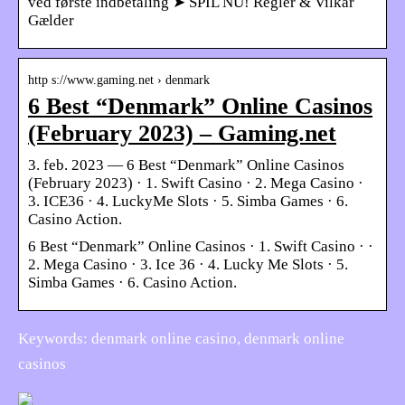
ved første indbetaling ➤ SPIL NU! Regler & Vilkår
Gælder
http s://www.gaming.net › denmark
6 Best “Denmark” Online Casinos
(February 2023) – Gaming.net
3. feb. 2023 — 6 Best “Denmark” Online Casinos
(February 2023) · 1. Swift Casino · 2. Mega Casino ·
3. ICE36 · 4. LuckyMe Slots · 5. Simba Games · 6.
Casino Action.
6 Best “Denmark” Online Casinos · 1. Swift Casino · ·
2. Mega Casino · 3. Ice 36 · 4. Lucky Me Slots · 5.
Simba Games · 6. Casino Action.
Keywords: denmark online casino, denmark online
casinos