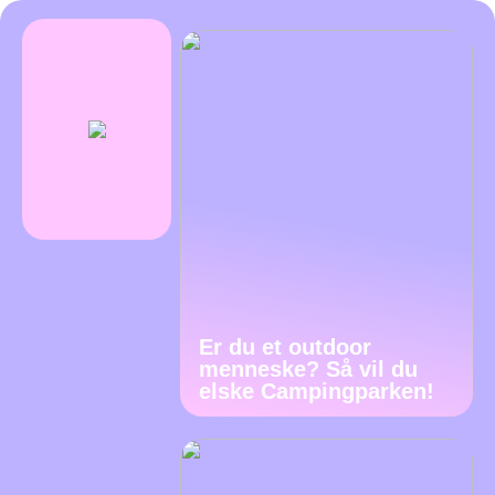
Er du et outdoor
menneske? Så vil du
elske Campingparken!