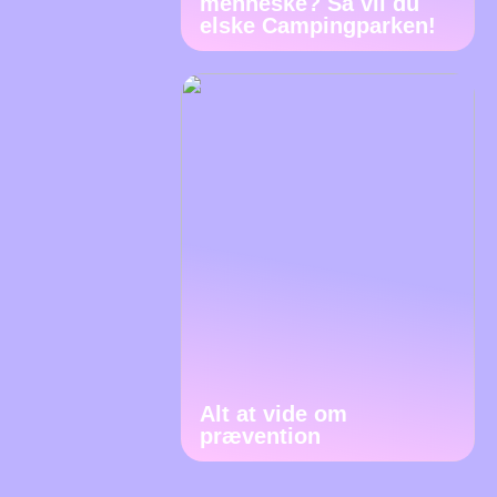
menneske? Så vil du
elske Campingparken!
Alt at vide om
prævention