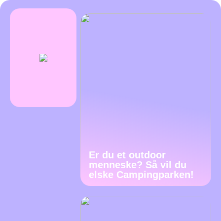
Er du et outdoor
menneske? Så vil du
elske Campingparken!