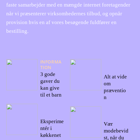
faste samarbejder med en mængde internet foretagender
når vi præsenterer virksomhedernes tilbud, og opnår
provision hvis en af vores besøgende fuldfører en
bestilling.
INFORMA
02/09/20
TION
22
3 gode
Alt at vide
gaver du
om
kan give
præventio
til et barn
n
27/10/20
09/08/20
22
22
Eksperime
Vær
ntér i
modebevid
køkkenet
st, når du