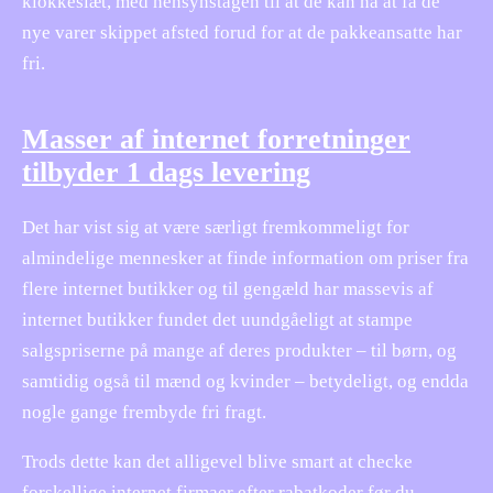
klokkeslæt, med hensynstagen til at de kan nå at få de
nye varer skippet afsted forud for at de pakkeansatte har
fri.
Masser af internet forretninger
tilbyder 1 dags levering
Det har vist sig at være særligt fremkommeligt for
almindelige mennesker at finde information om priser fra
flere internet butikker og til gengæld har massevis af
internet butikker fundet det uundgåeligt at stampe
salgspriserne på mange af deres produkter – til børn, og
samtidig også til mænd og kvinder – betydeligt, og endda
nogle gange frembyde fri fragt.
Trods dette kan det alligevel blive smart at checke
forskellige internet firmaer efter rabatkoder før du