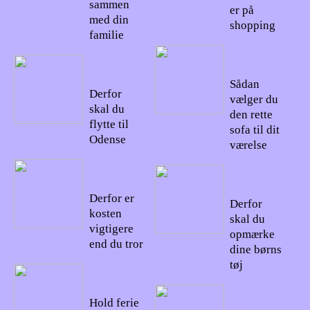
sammen
er på
med din
shopping
familie
07/08/20
18/10/20
22
22
Sådan
Derfor
vælger du
skal du
den rette
flytte til
sofa til dit
Odense
værelse
04/10/20
03/08/20
22
22
Derfor er
Derfor
kosten
skal du
vigtigere
opmærke
end du tror
dine børns
tøj
24/09/20
22
24/07/20
Hold ferie
22