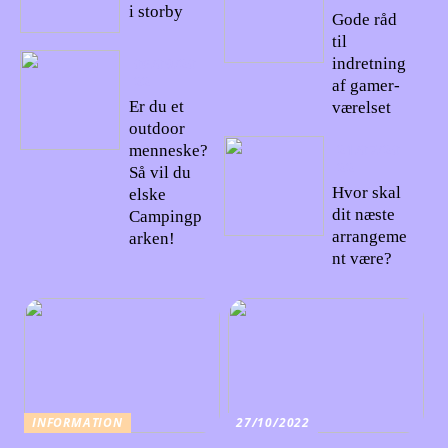
i storby
Gode råd
til
06/09/20
indretning
22
af gamer-
Er du et
værelset
outdoor
21/07/20
menneske?
22
Så vil du
Hvor skal
elske
dit næste
Campingp
arrangeme
arken!
nt være?
INFORMATION
27/10/2022