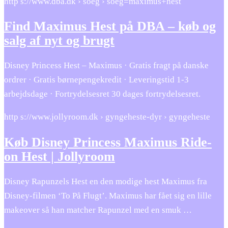
http s://www.dba.dk › soeg › soeg=maximus+hest
Find Maximus Hest på DBA – køb og
salg af nyt og brugt
Disney Princess Hest – Maximus · Gratis fragt på danske
ordrer · Gratis børnepengekredit · Leveringstid 1-3
arbejdsdage · Fortrydelsesret 30 dages fortrydelsesret.
http s://www.jollyroom.dk › gyngeheste-dyr › gyngeheste
Køb Disney Princess Maximus Ride-
on Hest | Jollyroom
Disney Rapunzels Hest en den modige hest Maximus fra
Disney-filmen ‘To På Flugt’. Maximus har fået sig en lille
makeover så han matcher Rapunzel med en smuk …