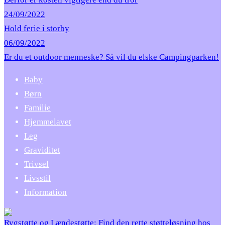
24/09/2022
Hold ferie i storby
06/09/2022
Er du et outdoor menneske? Så vil du elske Campingparken!
Baby
Børn
Familie
Hjemmelavet
Leg
Graviditet
Trivsel
Livsstil
Information
Rygstøtte og Lændestøtte: Find den rette støtteløsning hos