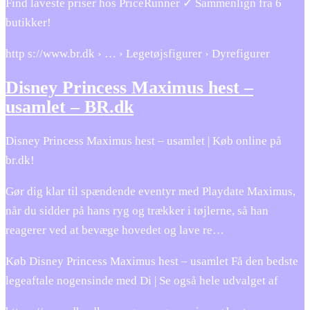
Find laveste priser hos PriceRunner ✓ Sammenlign fra 6
butikker!
http s://www.br.dk › … › Legetøjsfigurer › Dyrefigurer
Disney Princess Maximus hest –
usamlet – BR.dk
Disney Princess Maximus hest – usamlet | Køb online på
br.dk!
Gør dig klar til spændende eventyr med Playdate Maximus,
når du sidder på hans ryg og trækker i tøjlerne, så han
reagerer ved at bevæge hovedet og lave re…
Køb Disney Princess Maximus hest – usamlet Få den bedste
legeaftale nogensinde med Di | Se også hele udvalget af