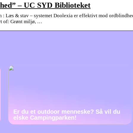
dhed” – UC SYD Biblioteket
 : Læs & stav – systemet Doolexia er effektivt mod ordblindhe
t of: Grønt miljø, …
Er du et outdoor menneske? Så vil du
elske Campingparken!