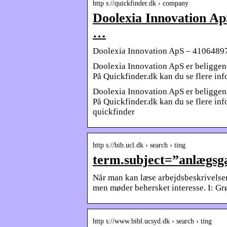
http s://quickfinder.dk › company
Doolexia Innovation Ap
…
Doolexia Innovation ApS – 41064897
Doolexia Innovation ApS er beligge
På Quickfinder.dk kan du se flere i
Doolexia Innovation ApS er beligge
På Quickfinder.dk kan du se flere in
quickfinder
http s://bib.ucl.dk › search › ting
term.subject=”anlægsga
Når man kan læse arbejdsbeskrivelsen
men møder behersket interesse. I: Grø
http s://www.bibl.ucsyd.dk › search › ting