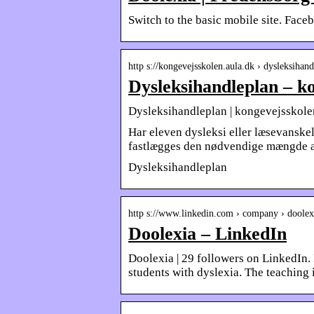
Switch to the basic mobile site. Fa
http s://kongevejsskolen.aula.dk › dysleksihan
Dysleksihandleplan – k
Dysleksihandleplan | kongevejsskole
Har eleven dysleksi eller læsevanske
fastlægges den nødvendige mængde a
Dysleksihandleplan
http s://www.linkedin.com › company › doolex
Doolexia – LinkedIn
Doolexia | 29 followers on LinkedIn. 
students with dyslexia. The teaching