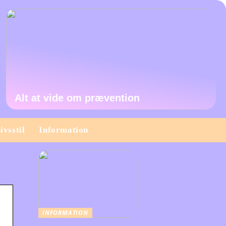
Alt at vide om prævention
ivsstil
Information
INFORMATION