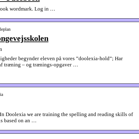
cebook wordmark. Log in …
dleplan
ongevejsskolen
n
ligheder begynder eleven på vores ”doolexia-hold”; Har
f træning – og trænings-opgaver …
ia
In Doolexia we are training the spelling and reading skills of
 is based on an …