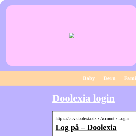
Baby
Børn
Fami
Doolexia login
http s://elev.doolexia.dk › Account › Login
Log på – Doolexia