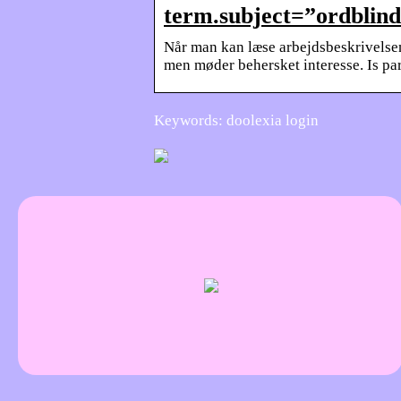
term.subject=”ordblin
Når man kan læse arbejdsbeskrivelsen
men møder behersket interesse. Is par
Keywords: doolexia login