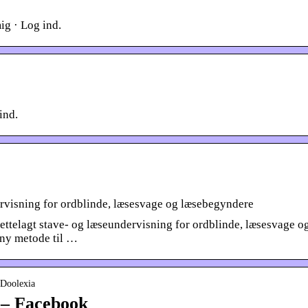
ig · Log ind.
ind.
dervisning for ordblinde, læsesvage og læsebegyndere
rettelagt stave- og læseundervisning for ordblinde, læsesvage o
 ny metode til …
 Doolexia
 – Facebook