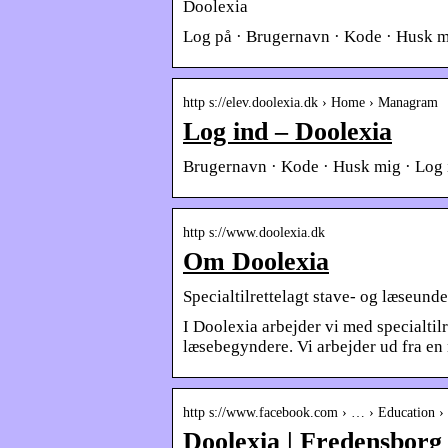
Doolexia
Log på · Brugernavn · Kode · Husk m
http s://elev.doolexia.dk › Home › Managram
Log ind – Doolexia
Brugernavn · Kode · Husk mig · Log 
http s://www.doolexia.dk
Om Doolexia
Specialtilrettelagt stave- og læseun
I Doolexia arbejder vi med specialtil
læsebegyndere. Vi arbejder ud fra en
http s://www.facebook.com › … › Education ›
Doolexia | Fredensborg