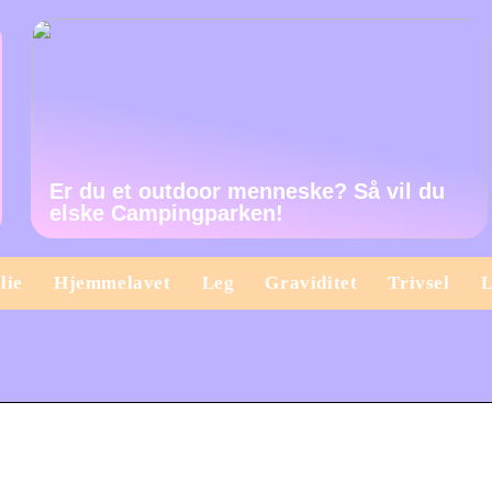
Er du et outdoor menneske? Så vil du
elske Campingparken!
lie
Hjemmelavet
Leg
Graviditet
Trivsel
L