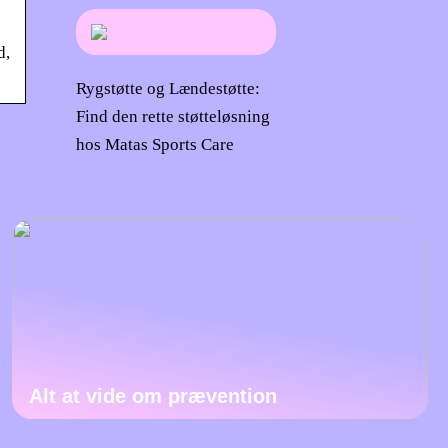
d,
Rygstøtte og Lændestøtte:
Find den rette støtteløsning
hos Matas Sports Care
Alt at vide om prævention