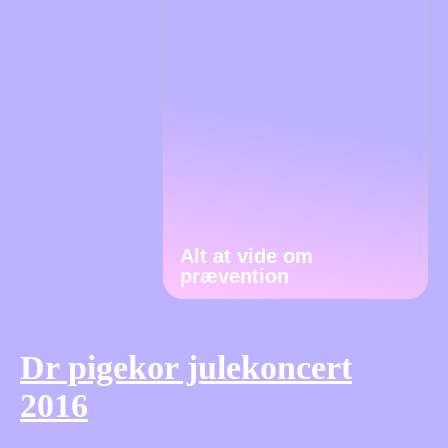
Alt at vide om
prævention
Dr pigekor julekoncert
2016