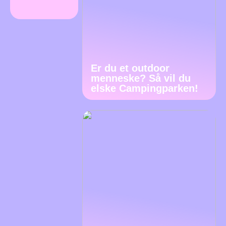
Er du et outdoor
menneske? Så vil du
elske Campingparken!