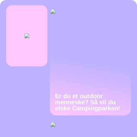
Er du et outdoor
menneske? Så vil du
elske Campingparken!