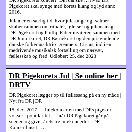
DR Pigekorets koncert ‘Din danske … hvad DR
Pigekoret skal synge med korets klang og lyd anno
2016.
Julen er en særlig tid, hvor julesange og -salmer
skaber rammen om ritualer, følelser og julens magi.
DR Pigekoret og Phillip Faber inviterer, sammen med
DR Juniorkoret, DR Børnekoret og den prisvindende
danske folkemusiktrio Dreamers’ Circus, ind i en
medrivende musikalsk fortælling om nærvær,
fællesskab og fred. Udløber: 25. dec 2023
DR Pigekorets Jul | Se online her |
DRTV
DR Pigekoret lægger op til fællessang på en ny måde |
Nyt fra DR | DR
15. dec. 2017 — Julekoncerten med DRs pigekor
vokser i popularitet. … når DR Pigekoret går på
scenen og giver årets tre julekoncerter i DR
Koncerthuset i …