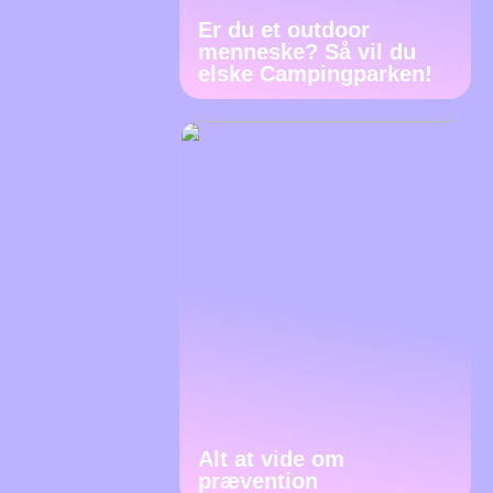
Er du et outdoor
menneske? Så vil du
elske Campingparken!
Alt at vide om
prævention