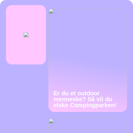
Er du et outdoor
menneske? Så vil du
elske Campingparken!