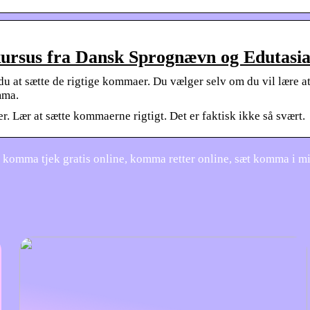
ursus fra Dansk Sprognævn og Edutasi
u at sætte de rigtige kommaer. Du vælger selv om du vil lære a
mma.
. Lær at sætte kommaerne rigtigt. Det er faktisk ikke så svært.
 komma tjek gratis online, komma retter online, sæt komma i m