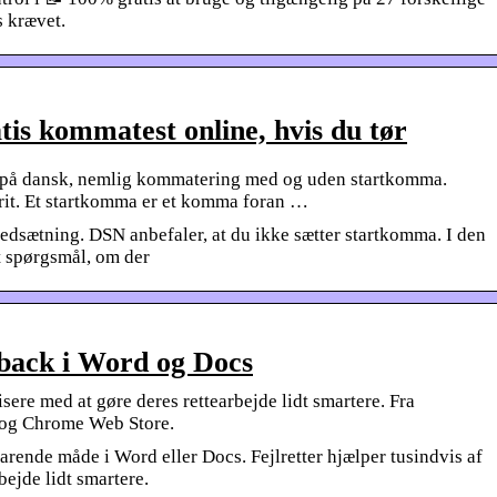
s krævet.
is kommatest online, hvis du tør
 på dansk, nemlig kommatering med og uden startkomma.
rit. Et startkomma er et komma foran …
edsætning. DSN anbefaler, at du ikke sætter startkomma. I den
t spørgsmål, om der
dback i Word og Docs
isere med at gøre deres rettearbejde lidt smartere. Fra
e og Chrome Web Store.
rende måde i Word eller Docs. Fejlretter hjælper tusindvis af
bejde lidt smartere.