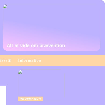
Alt at vide om prævention
ivsstil
Information
INFORMATION