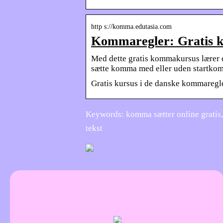
http s://komma.edutasia.com
Kommaregler: Gratis k
Med dette gratis kommakursus lærer d
sætte komma med eller uden startko
Gratis kursus i de danske kommaregler
Keywords: komma sætter online gratis,
tekst