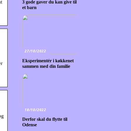
nt
3 gode gaver du kan give til
et barn
27/10/2022
Eksperimentér i køkkenet
er
sammen med din familie
18/10/2022
og
Derfor skal du flytte til
Odense