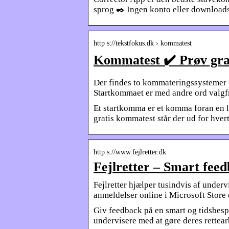
sprog ✒️️ Ingen konto eller download
http s://tekstfokus.dk › kommatest
Kommatest ✔️ Prøv grat
Der findes to kommateringssystemer
Startkommaet er med andre ord valgf
Et startkomma er et komma foran en l
gratis kommatest står der ud for hver
http s://www.fejlretter.dk
Fejlretter – Smart fee
Fejlretter hjælper tusindvis af underv
anmeldelser online i Microsoft Stor
Giv feedback på en smart og tidsbespa
undervisere med at gøre deres rettear