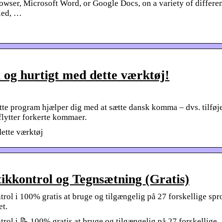
wser, Microsoft Word, or Google Docs, on a variety of differe
dled, …
og hurtigt med dette værktøj!
te program hjælper dig med at sætte dansk komma – dvs. tilføj
lytter forkerte kommaer.
ette værktøj
kkontrol og Tegnsætning (Gratis)
rol i 100% gratis at bruge og tilgængelig på 27 forskellige spr
et.
rol i 📝 100% gratis at bruge og tilgængelig på 27 forskellige