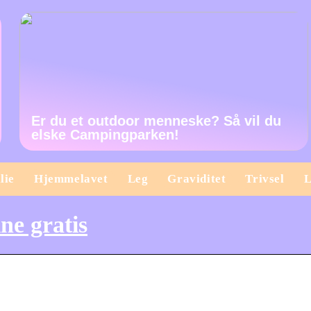
Er du et outdoor menneske? Så vil du
elske Campingparken!
lie
Hjemmelavet
Leg
Graviditet
Trivsel
L
ne gratis