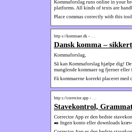
Kommaforslag runs online in your bro
platforms. All kinds of texts are han
Place commas correctly with this tool
http s://kommaer.dk › …
Dansk komma – sikkert 
Kommaforslag,
Så kan Kommaforslag hjælpe dig! Det
manglende kommaer og fjerner eller f
Få kommaerne korrekt placeret med d
http s://corrector.app › …
Stavekontrol, Grammati
Corrector App er den bedste stavekont
✒️️ Ingen konto eller downloads kræv
Corrector App er den bedste stavekont