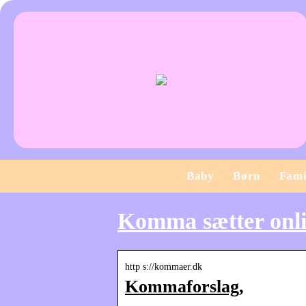
Baby
Børn
Fami
Komma sætter onli
http s://kommaer.dk
Kommaforslag,