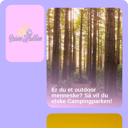
Er du et outdoor
menneske? Så vil du
elske Campingparken!