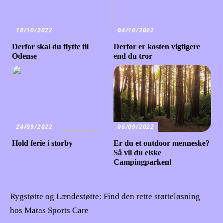
18/10/2022
04/10/2022
Derfor skal du flytte til
Derfor er kosten vigtigere
Odense
end du tror
24/09/2022
06/09/2022
Hold ferie i storby
Er du et outdoor menneske?
Så vil du elske
Campingparken!
Rygstøtte og Lændestøtte: Find den rette støtteløsning
hos Matas Sports Care