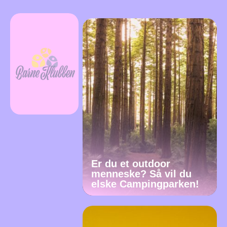
Er du et outdoor
menneske? Så vil du
elske Campingparken!