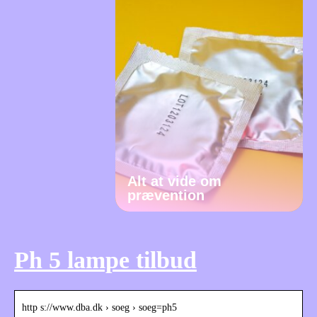
Alt at vide om
prævention
Ph 5 lampe tilbud
http s://www.dba.dk › soeg › soeg=ph5