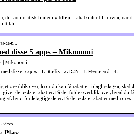
, der automatisk finder og tilføjer rabatkoder til kurven, når d
elt klik.
 faa-de-b…
med disse 5 apps – Mikonomi
ps | Mikonomi
 med disse 5 apps · 1. Studiz · 2. R2N · 3. Menucard · 4.
ig et overblik over, hvor du kan få rabatter i dagligdagen, skal 
m giver de bedste rabatter. Få det fulde overblik over, hvad du f
ng af, hvor fordelagtige de er. Få de bedste rabatter med vores
ls › id=co…
e Play