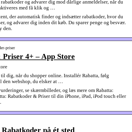
, rabatkoder og advarer dig mod dårlige anmeldelser, når du
 aktiveres med få klik og …
tent, der automatisk finder og indsætter rabatkoder, hvor du
er, og advarer dig inden dit køb. Du sparer penge og besvær.
y den.
der-priser
 Priser 4+ – App Store
tore
il dig, når du shopper online. Installér Rabatta, følg
il den webshop, du elsker at …
rderinger, se skærmbilleder, og læs mere om Rabatta:
: Rabatkoder & Priser til din iPhone, iPad, iPod touch eller
.
 Rabatkoder på ét sted