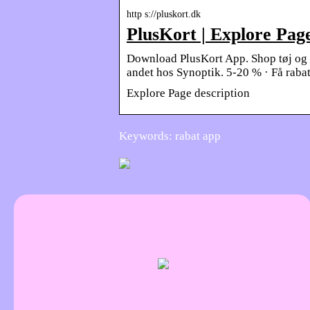
http s://pluskort.dk
PlusKort | Explore Pag
Download PlusKort App. Shop tøj og ac
andet hos Synoptik. 5-20 % · Få raba
Explore Page description
Keywords: rabat app