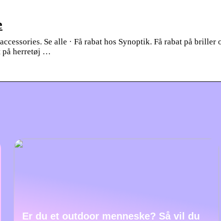
e
cessories. Se alle · Få rabat hos Synoptik. Få rabat på briller 
t på herretøj …
Er du et outdoor menneske? Så vil du