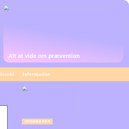
Alt at vide om prævention
ivsstil
Information
INFORMATION