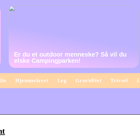
Er du et outdoor menneske? Så vil du
elske Campingparken!
lie
Hjemmelavet
Leg
Graviditet
Trivsel
L
nt