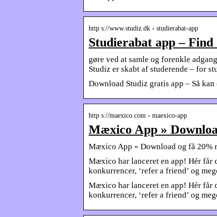
http s://www.studiz.dk › studierabat-app
Studierabat app – Find
gøre ved at samle og forenkle adgange
Studiz er skabt af studerende – for s
Download Studiz gratis app – Så kan d
http s://maexico.com › maexico-app
Mæxico App » Downloa
Mæxico App » Download og få 20% r
Mæxico har lanceret en app! Hér får 
konkurrencer, ‘refer a friend’ og me
Mæxico har lanceret en app! Hér får 
konkurrencer, ‘refer a friend’ og me