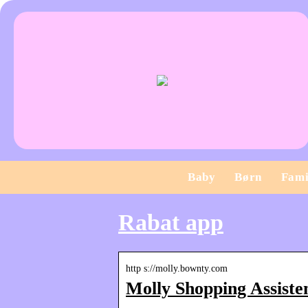
Baby
Børn
Fami
Rabat app
http s://molly.bownty.com
Molly Shopping Assiste