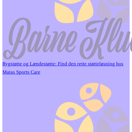
Rygstøtte og Lændestøtte: Find den rette støtteløsning hos
Matas Sports Care