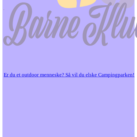
Er du et outdoor menneske? Så vil du elske Campingparken!