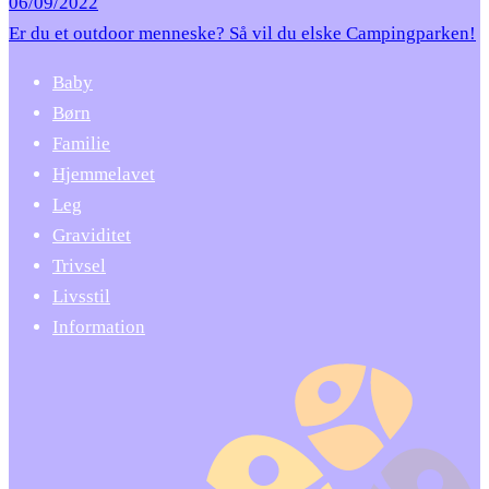
06/09/2022
Er du et outdoor menneske? Så vil du elske Campingparken!
Baby
Børn
Familie
Hjemmelavet
Leg
Graviditet
Trivsel
Livsstil
Information