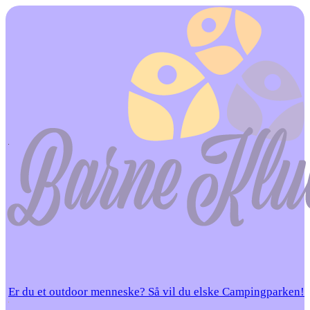
Er du et outdoor menneske? Så vil du elske Campingparken!