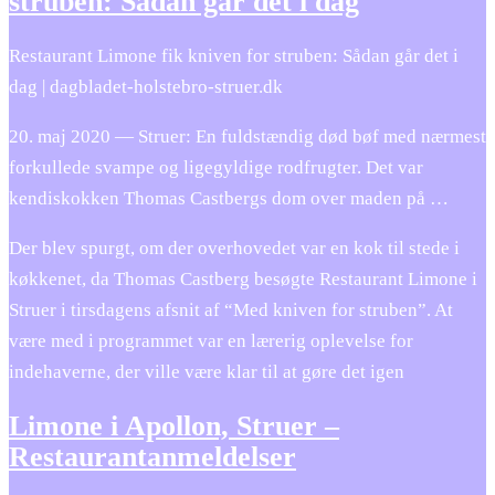
struben: Sådan går det i dag
Restaurant Limone fik kniven for struben: Sådan går det i
dag | dagbladet-holstebro-struer.dk
20. maj 2020 — Struer: En fuldstændig død bøf med nærmest
forkullede svampe og ligegyldige rodfrugter. Det var
kendiskokken Thomas Castbergs dom over maden på …
Der blev spurgt, om der overhovedet var en kok til stede i
køkkenet, da Thomas Castberg besøgte Restaurant Limone i
Struer i tirsdagens afsnit af “Med kniven for struben”. At
være med i programmet var en lærerig oplevelse for
indehaverne, der ville være klar til at gøre det igen
Limone i Apollon, Struer –
Restaurantanmeldelser