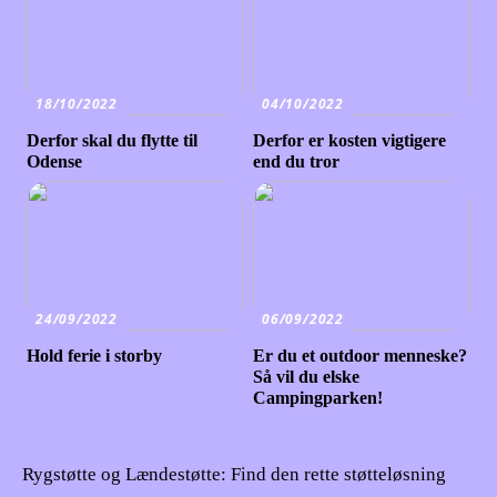
18/10/2022
04/10/2022
Derfor skal du flytte til
Derfor er kosten vigtigere
Odense
end du tror
24/09/2022
06/09/2022
Hold ferie i storby
Er du et outdoor menneske?
Så vil du elske
Campingparken!
Rygstøtte og Lændestøtte: Find den rette støtteløsning