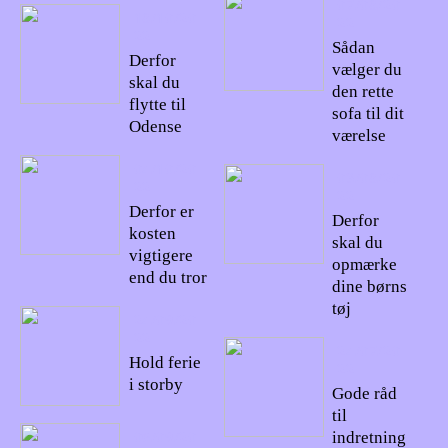
07/08/20
18/10/20
22
22
Sådan
Derfor
vælger du
skal du
den rette
flytte til
sofa til dit
Odense
værelse
04/10/20
03/08/20
22
22
Derfor er
Derfor
kosten
skal du
vigtigere
opmærke
end du tror
dine børns
tøj
24/09/20
22
24/07/20
Hold ferie
22
i storby
Gode råd
til
06/09/20
indretning