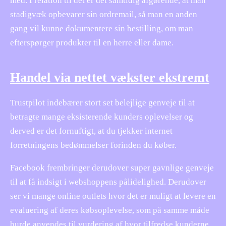
med. I relation til det er det samtidig afgørende, at man
stadigvæk opbevarer sin ordremail, så man en anden
gang vil kunne dokumentere sin bestilling, om man
efterspørger produkter til en herre eller dame.
Handel via nettet vækster ekstremt
Trustpilot indebærer stort set belejlige genveje til at
betragte mange eksisterende kunders oplevelser og
derved er det fornuftigt, at du tjekker internet
forretningens bedømmelser forinden du køber.
Facebook frembringer derudover super gavnlige genveje
til at få indsigt i webshoppens pålidelighed. Derudover
ser vi mange online outlets hvor det er muligt at levere en
evaluering af deres købsoplevelse, som på samme måde
burde anvendes til vurdering af hvor tilfredse kunderne