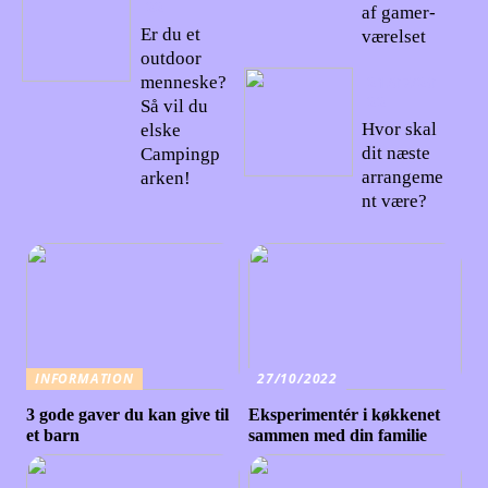
22
af gamer-
Er du et
værelset
outdoor
21/07/20
menneske?
22
Så vil du
Hvor skal
elske
dit næste
Campingp
arrangeme
arken!
nt være?
INFORMATION
27/10/2022
3 gode gaver du kan give til
Eksperimentér i køkkenet
et barn
sammen med din familie