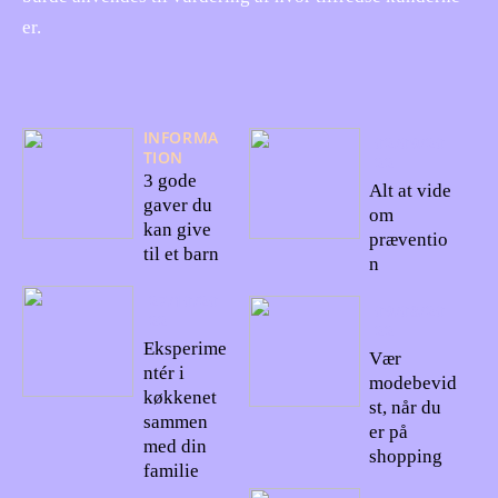
er.
INFORMA
02/09/20
TION
22
3 gode
Alt at vide
gaver du
om
kan give
præventio
til et barn
n
27/10/20
09/08/20
22
22
Eksperime
Vær
ntér i
modebevid
køkkenet
st, når du
sammen
er på
med din
shopping
familie