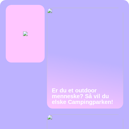
Er du et outdoor
menneske? Så vil du
elske Campingparken!