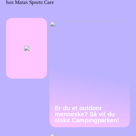
hos Matas Sports Care
Er du et outdoor
menneske? Så vil du
elske Campingparken!