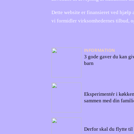
Dette website er finansieret ved hjælp 
vi formidler virksomhedernes tilbud, o
INFORMATION
3 gode gaver du kan give
barn
27/10/2022
Eksperimentér i køkken
sammen med din famili
18/10/2022
Derfor skal du flytte ti