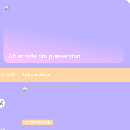
Alt at vide om prævention
ivsstil
Information
INFORMATION
sser