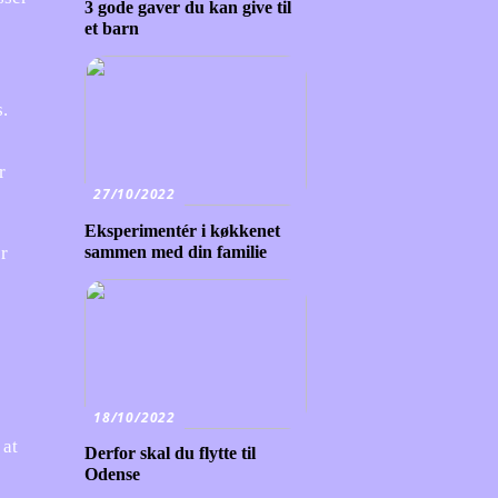
3 gode gaver du kan give til
et barn
.
r
27/10/2022
Eksperimentér i køkkenet
sammen med din familie
r
18/10/2022
 at
Derfor skal du flytte til
Odense