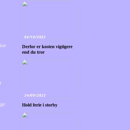
04/10/2022
line
Derfor er kosten vigtigere
end du tror
r
24/09/2022
age
Hold ferie i storby