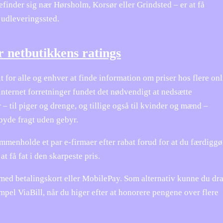
efinder sig nær Hørsholm, Korsør eller Grindsted – er at få
et udleveringssted.
er netbutikkens ratings
t for alle og enhver at finde information om priser hos flere on
internet forretninger fundet det nødvendigt at nedsætte
 – til piger og drenge, og tillige også til kvinder og mænd –
byde fragt uden gebyr.
sammenholde et par e-firmaer efter rabat forud for at du færdiggø
t få fat i den skarpeste pris.
er med betalingskort eller MobilePay. Som alternativ kunne du dr
mpel ViaBill, når du higer efter at honorere pengene over flere