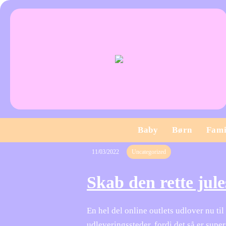
Baby
Børn
Fami
11/03/2022
Uncategorized
Skab den rette jule
En hel del online outlets udlover nu til
udleveringssteder, fordi det så er supe