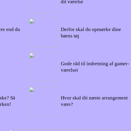
dit værelse
03/08/2022
ere end du
Derfor skal du opmærke dine
børns tøj
24/07/2022
Gode råd til indretning af gamer-
værelset
21/07/2022
ske? Så
Hvor skal dit næste arrangement
rken!
være?