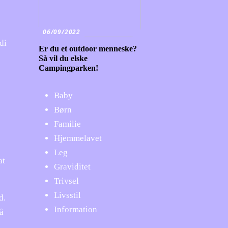
06/09/2022
di
Er du et outdoor menneske?
Så vil du elske
Campingparken!
Baby
Børn
Familie
Hjemmelavet
Leg
at
Graviditet
Trivsel
Livsstil
d.
Information
å