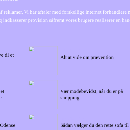
af reklamer. Vi har aftaler med forskellige internet forhandlere 
g indkasserer provision såfremt vores brugere realiserer en han
02/09/2022
 til et
Alt at vide om prævention
09/08/2022
et
Vær modebevidst, når du er på
e
shopping
07/08/2022
l Odense
Sådan vælger du den rette sofa til