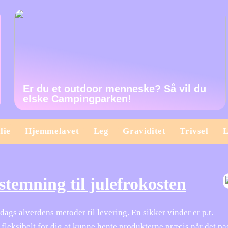
Er du et outdoor menneske? Så vil du
elske Campingparken!
lie
Hjemmelavet
Leg
Graviditet
Trivsel
L
stemning til julefrokosten
 dags alverdens metoder til levering. En sikker vinder er p.t.
r fleksibelt for dig at kunne hente produkterne præcis når det pa