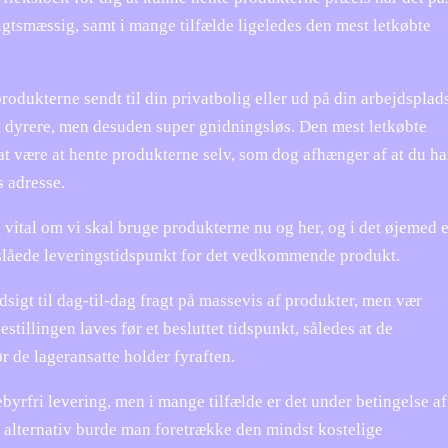
gtsmæssig, samt i mange tilfælde ligeledes den mest letkøbte
dukterne sendt til din privatbolig eller ud på din arbejdsplads
t dyrere, men desuden super gnidningsløs. Den mest letkøbte
at være at hente produkterne selv, som dog afhænger af at du ha
s adresse.
ital om vi skal bruge produkterne nu og her, og i det øjemed e
 anslåede leveringstidspunkt for det vedkommende produkt.
sigt til dag-til-dag fragt på massevis af produkter, men vær
tillingen laves før et besluttet tidspunkt, således at de
ør de lageransatte holder fyraften.
ebyrfri levering, men i mange tilfælde er det under betingelse af
m alternativ burde man foretrække den mindst kostelige