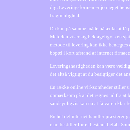
dig. Leveringsformen er jo meget hensi
fragtmulighed.
Du kan på samme måde påtænke at få pro
Metoden viser sig beklageligvis en sja
metode til levering kan ikke benægtes 
bopæl i kort afstand af internet firmaet
Leveringshastigheden kan være vældig v
det altså vigtigt at du besigtiger det
En række online virksomheder stiller ud
opmærksom på at det regnes ud fra at bes
sandsynligvis kan nå at få varen klar f
En hel del internet handler præsterer g
man bestiller for et bestemt beløb. So