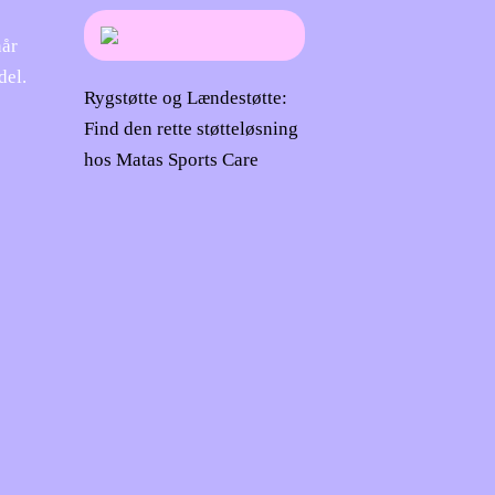
når
del.
Rygstøtte og Lændestøtte:
Find den rette støtteløsning
hos Matas Sports Care