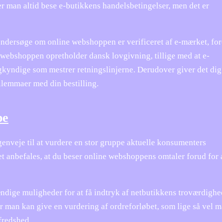
r man altid bese e-butikkens handelsbetingelser, men det er
undersøge om online webshoppen er verificeret af e-mærket, for
t webshoppen opretholder dansk lovgivning, tillige med at e-
gkyndige som mestrer retningslinjerne. Derudover giver det dig
dilemmaer med din bestilling.
pe
enveje til at vurdere en stor gruppe aktuelle konsumenters
et anbefales, at du beser online webshoppens omtaler forud for 
tændige muligheder for at få indtryk af netbutikkens troværdighe
 man kan give en vurdering af ordreforløbet, som lige så vel m
fredshed.