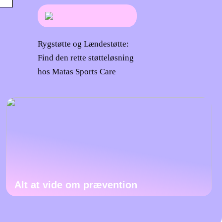
Rygstøtte og Lændestøtte:
Find den rette støtteløsning
hos Matas Sports Care
Alt at vide om prævention