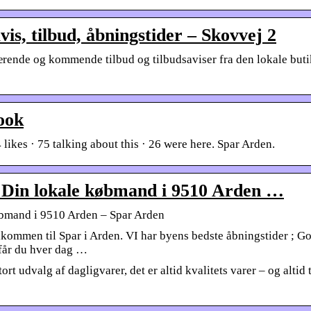
s, tilbud, åbningstider – Skovvej 2
ærende og kommende tilbud og tilbudsaviser fra den lokale buti
ook
es · 75 talking about this · 26 were here. Spar Arden.
Din lokale købmand i 9510 Arden …
bmand i 9510 Arden – Spar Arden
Velkommen til Spar i Arden. VI har byens bedste åbningstider ; G
får du hver dag …
t udvalg af dagligvarer, det er altid kvalitets varer – og altid t