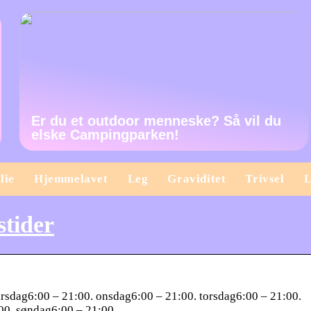
Er du et outdoor menneske? Så vil du
elske Campingparken!
lie
Hjemmelavet
Leg
Graviditet
Trivsel
L
stider
rsdag6:00 – 21:00. onsdag6:00 – 21:00. torsdag6:00 – 21:00.
00. søndag6:00 – 21:00.