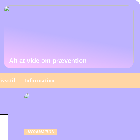
Alt at vide om prævention
ivsstil
Information
INFORMATION