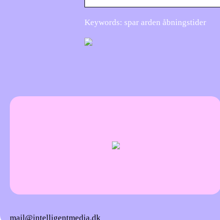
Keywords: spar arden åbningstider
mail@intelligentmedia.dk