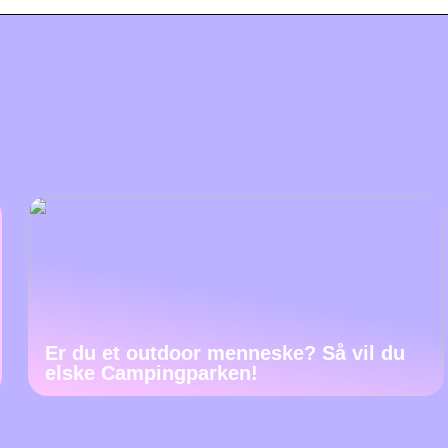
Er du et outdoor menneske? Så vil du
elske Campingparken!