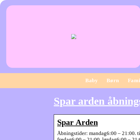
Baby
Børn
Fami
Spar arden åbning
Spar Arden
Åbningstider: mandag6:00 – 21:00. ti
fredag6:00 – 21:00. lørdag6:00 – 21: