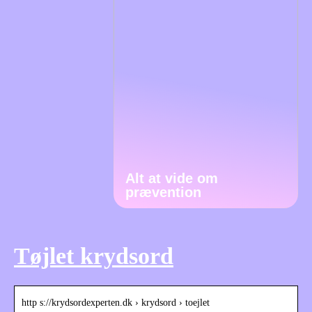
Alt at vide om
prævention
Tøjlet krydsord
http s://krydsordexperten.dk › krydsord › toejlet