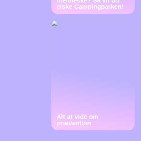
menneske? Så vil du
elske Campingparken!
Alt at vide om
prævention