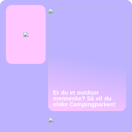
Er du et outdoor
menneske? Så vil du
elske Campingparken!