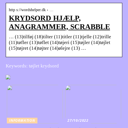
http s://wordshelper.dk › …
KRYDSORD HJÆLP,
ANAGRAMMER, SCRABBLE
… (13)tilføj (18)tilter (11)titler (11)tjelle (12)trille
(11)tøfler (13)tøflet (14)tøjeri (15)tøjler (14)tøjlet
(15)tøjret (14)tøjter (14)ølejre (13) …
Keywords: tøjlet krydsord
INFORMATION
27/10/2022