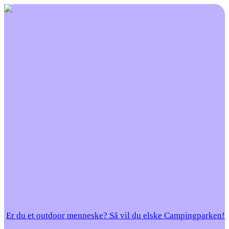
Er du et outdoor menneske? Så vil du elske Campingparken!