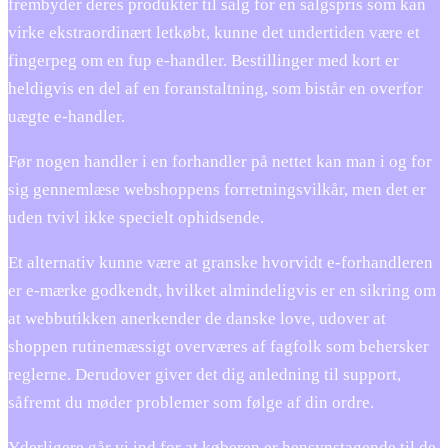
frembyder deres produkter til salg for en salgspris som kan
virke ekstraordinært letkøbt, kunne det undertiden være et
fingerpeg om en fup e-handler. Bestillinger med kort er
heldigvis en del af en foranstaltning, som bistår en overfor
uægte e-handler.
Før nogen handler i en forhandler på nettet kan man i og for
sig gennemlæse webshoppens forretningsvilkår, men det er
uden tvivl ikke specielt ophidsende.
Et alternativ kunne være at granske hvorvidt e-forhandleren
er e-mærke godkendt, hvilket almindeligvis er en sikring om
at webbutikken anerkender de danske love, udover at
shoppen rutinemæssigt overværes af fagfolk som behersker
reglerne. Derudover giver det dig anledning til support,
såfremt du møder problemer som følge af din ordre.
Yderligere går vi ind for at køberen er hensynstagende til de