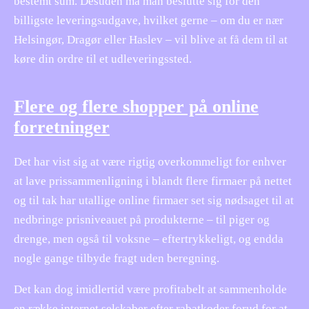
bestemt sum. Desuden må man beslutte sig for den
billigste leveringsudgave, hvilket gerne – om du er nær
Helsingør, Dragør eller Haslev – vil blive at få dem til at
køre din ordre til et udleveringssted.
Flere og flere shopper på online
forretninger
Det har vist sig at være rigtig overkommeligt for enhver
at lave prissammenligning i blandt flere firmaer på nettet
og til tak har utallige online firmaer set sig nødsaget til at
nedbringe prisniveauet på produkterne – til piger og
drenge, men også til voksne – eftertrykkeligt, og endda
nogle gange tilbyde fragt uden beregning.
Det kan dog imidlertid være profitabelt at sammenholde
en række internet selskaber efter rabatkoder forud for at