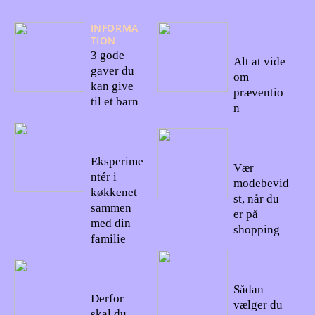
INFORMA
02/09/20
TION
22
3 gode
Alt at vide
gaver du
om
kan give
præventio
til et barn
n
27/10/20
09/08/20
22
22
Eksperime
Vær
ntér i
modebevid
køkkenet
st, når du
sammen
er på
med din
shopping
familie
07/08/20
18/10/20
22
22
Sådan
Derfor
vælger du
skal du