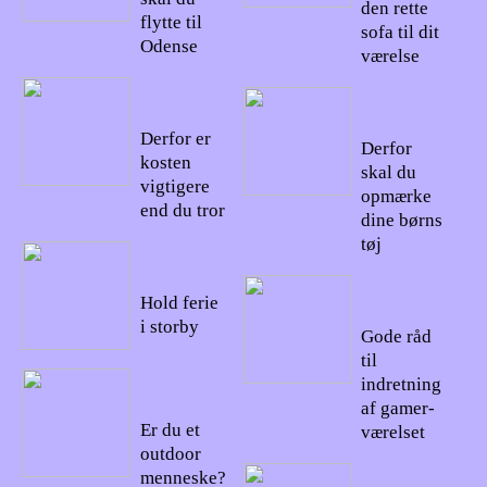
den rette
flytte til
sofa til dit
Odense
værelse
04/10/20
03/08/20
22
22
Derfor er
Derfor
kosten
skal du
vigtigere
opmærke
end du tror
dine børns
tøj
24/09/20
22
24/07/20
Hold ferie
22
i storby
Gode råd
til
06/09/20
indretning
22
af gamer-
Er du et
værelset
outdoor
21/07/20
menneske?