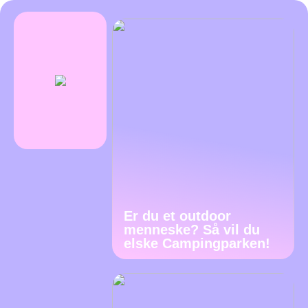
Er du et outdoor
menneske? Så vil du
elske Campingparken!