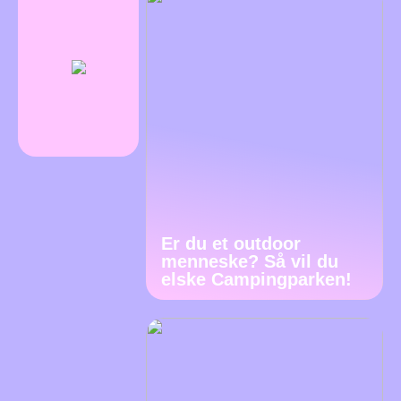
Er du et outdoor
menneske? Så vil du
elske Campingparken!