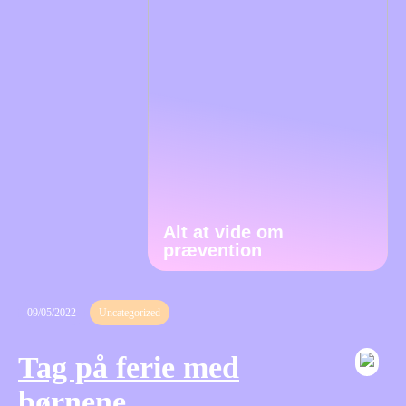
Alt at vide om
prævention
09/05/2022
Uncategorized
Tag på ferie med
børnene